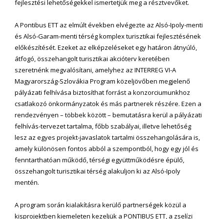
fejlesztési lehetőségekkel ismertetjük meg a résztvevőket.
A Pontibus ETT az elmúlt években elvégezte az Alsó-Ipoly-menti
és Alsó-Garam-menti térség komplex turisztikai fejlesztésének
előkészítését. Ezeket az elképzeléseket egy határon átnyúló,
átfogó, összehangolt turisztikai akcióterv keretében
szeretnénk megvalósítani, amelyhez az INTERREG VI-A
Magyarország-Szlovákia Program közeljövőben megjelenő
pályázati felhívása biztosíthat forrást a konzorciumunkhoz
csatlakozó önkormányzatok és más partnerek részére. Ezen a
rendezvényen – többek között – bemutatásra kerül a pályázati
felhívás-tervezet tartalma, főbb szabályai, illetve lehetőség
lesz az egyes projekt-javaslatok tartalmi összehangolására is,
amely különösen fontos abból a szempontból, hogy egy jól és
fenntarthatóan működő, térségi együttműködésre épülő,
összehangolt turisztikai térség alakuljon ki az Alsó-Ipoly
mentén.
A program során kialakításra kerülő partnerségek közül a
kisprojektben kiemeleten kezeljük a PONTIBUS ETT, a zselízi