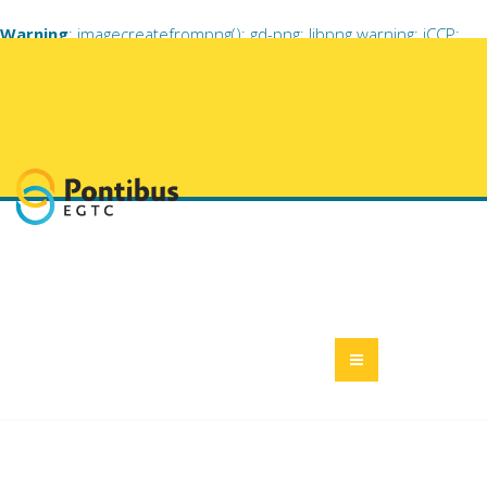
Warning
: imagecreatefrompng(): gd-png: libpng warning: iCCP:
known incorrect sRGB profile in
/home/pestmeg6/pontibusegtc.eu/libraries/vendor/jooml
on line
703