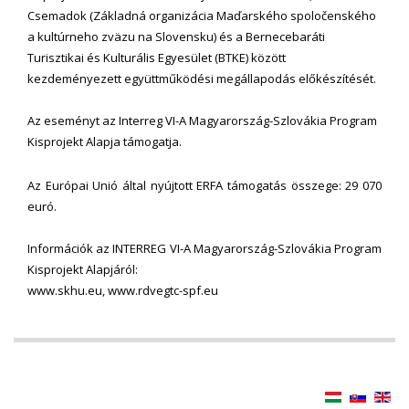
Csemadok (Základná organizácia Maďarského spoločenského
a kultúrneho zväzu na Slovensku) és a Bernecebaráti
Turisztikai és Kulturális Egyesület (BTKE) között
kezdeményezett együttműködési megállapodás előkészítését.
Az eseményt az Interreg VI-A Magyarország-Szlovákia Program
Kisprojekt Alapja támogatja.
Az Európai Unió által nyújtott ERFA támogatás összege: 29 070
euró.
Információk az INTERREG VI-A Magyarország-Szlovákia Program
Kisprojekt Alapjáról:
www.skhu.eu, www.rdvegtc-spf.eu