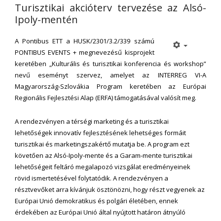
Turisztikai akcióterv tervezése az Alsó-
Ipoly-mentén
A Pontibus ETT a HUSK/2301/3.2/339 számú
PONTIBUS EVENTS + megnevezésű kisprojekt
keretében „Kulturális és turisztikai konferencia és workshop”
nevű eseményt szervez, amelyet az INTERREG VI-A
Magyarország-Szlovákia Program keretében az Európai
Regionális Fejlesztési Alap (ERFA) támogatásával valósít meg.
A rendezvényen a térségi marketing és a turisztikai
lehetőségek innovatív fejlesztésének lehetséges formáit
turisztikai és marketingszakértő mutatja be. A program ezt
követően az Alsó-Ipoly-mente és a Garam-mente turisztikai
lehetőségeit feltáró megalapozó vizsgálat eredményeinek
rövid ismertetésével folytatódik. A rendezvényen a
résztvevőket arra kívánjuk ösztönözni, hogy részt vegyenek az
Európai Unió demokratikus és polgári életében, ennek
érdekében az Európai Unió által nyújtott határon átnyúló